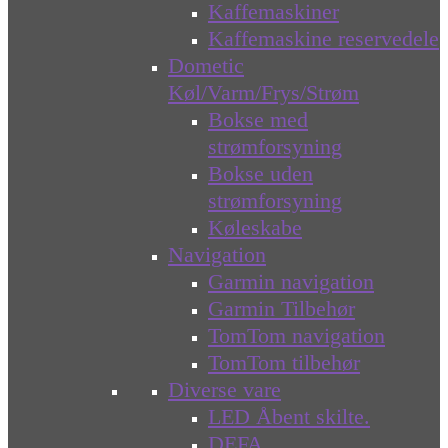
Kaffemaskiner
Kaffemaskine reservedele
Dometic
Køl/Varm/Frys/Strøm
Bokse med
strømforsyning
Bokse uden
strømforsyning
Køleskabe
Navigation
Garmin navigation
Garmin Tilbehør
TomTom navigation
TomTom tilbehør
Diverse vare
LED Åbent skilte.
DEFA