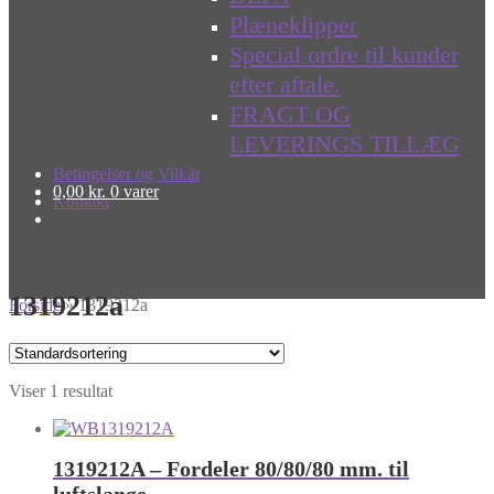
Plæneklipper
Special ordre til kunder
efter aftale.
FRAGT OG
LEVERINGS TILLÆG
Betingelser og Vilkår
0,00
kr.
0 varer
Kontakt
1319212a
Forside
»
1319212a
Viser 1 resultat
1319212A – Fordeler 80/80/80 mm. til