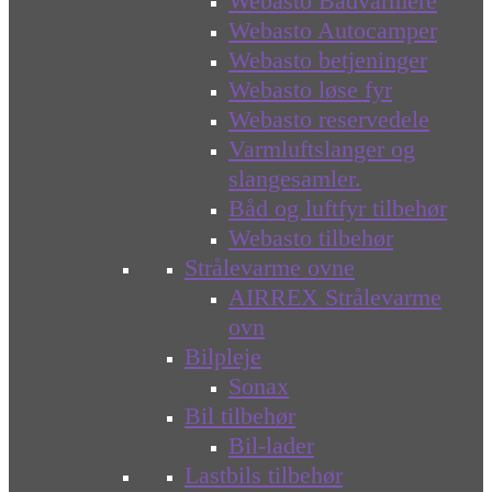
Webasto Bådvarmere
Webasto Autocamper
Webasto betjeninger
Webasto løse fyr
Webasto reservedele
Varmluftslanger og
slangesamler.
Båd og luftfyr tilbehør
Webasto tilbehør
Strålevarme ovne
AIRREX Strålevarme
ovn
Bilpleje
Sonax
Bil tilbehør
Bil-lader
Lastbils tilbehør