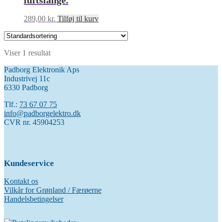
luftslange.
289,00
kr.
Tilføj til kurv
Viser 1 resultat
Padborg Elektronik Aps
Industrivej 11c
6330 Padborg
Tlf.:
73 67 07 75
info@padborgelektro.dk
CVR nr. 45904253
Kundeservice
Kontakt os
Vilkår for Grønland / Færøerne
Handelsbetingelser