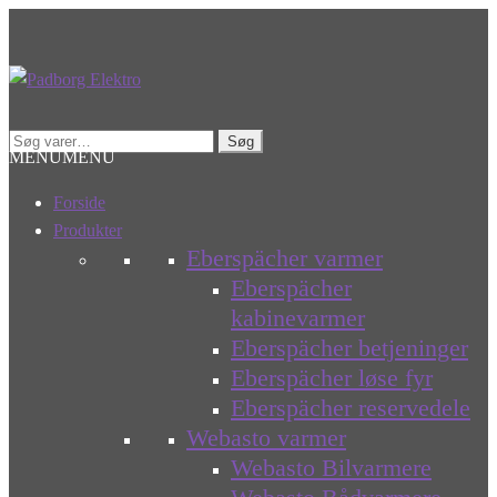
Spring
Spring
til
til
navigation
indhold
Søg
Søg
MENU
MENU
efter:
Forside
Produkter
Eberspächer varmer
Eberspächer
kabinevarmer
Eberspächer betjeninger
Eberspächer løse fyr
Eberspächer reservedele
Webasto varmer
Webasto Bilvarmere