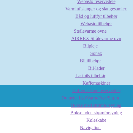
Webasto reservedele
Varmluftslanger og slangesamler.
Båd og luftfyr tilbehør
Webasto tilbehør
Strålevarme ovne
AIRREX Strålevarme ovn
Bilpleje
Sonax
Bil tilbehør
Bil-lader
Lastbils tilbehør
Kaffemaskiner
Kaffemaskine reservedele
Dometic Køl/Varm/Frys/Strøm
Bokse med strømforsyning
Bokse uden strømforsyning
Køleskabe
Navigation