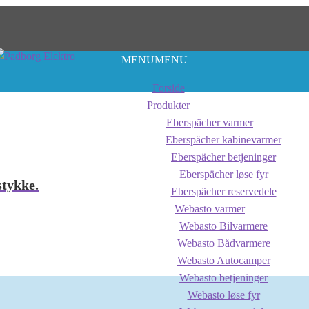
MENU
MENU
Forside
Produkter
Eberspächer varmer
Eberspächer kabinevarmer
Eberspächer betjeninger
Eberspächer løse fyr
stykke.
Eberspächer reservedele
Webasto varmer
Webasto Bilvarmere
Webasto Bådvarmere
Webasto Autocamper
Webasto betjeninger
Webasto løse fyr