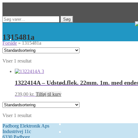
Spring
Spring
Søg
Søg
til
til
efter:
navigation
indhold
1315481a
Forside
»
1315481a
Viser 1 resultat
1322414A – Udstød.flek. 22mm. 1m. med ende
239,00
kr.
Tilføj til kurv
Viser 1 resultat
Padborg Elektronik Aps
Industrivej 11c
6330 Padborg