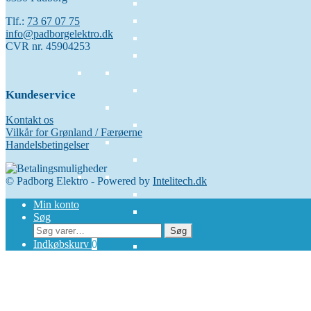
Tlf.:
73 67 07 75
info@padborgelektro.dk
CVR nr. 45904253
Kundeservice
Kontakt os
Vilkår for Grønland / Færøerne
Handelsbetingelser
© Padborg Elektro - Powered by
Intelitech.dk
Min konto
Søg
Søg
Søg
efter:
Indkøbskurv
0