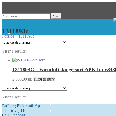
Spring
Spring
Søg
Søg
til
til
efter:
navigation
indhold
1311893c
Forside
»
1311893c
Viser 1 resultat
1311893C – Varmluftslange sort APK Indv.
2.950,00
kr.
Tilføj til kurv
Viser 1 resultat
Padborg Elektronik Aps
Industrivej 11c
6330 Padborg