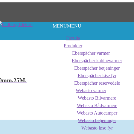
MENU
MENU
Forside
Produkter
Eberspächer varmer
Eberspächer kabinevarmer
Eberspächer betjeninger
Eberspächer løse fyr
Ø80mm.25M.
Eberspächer reservedele
Webasto varmer
Webasto Bilvarmere
Webasto Bådvarmere
Webasto Autocamper
Webasto betjeninger
Webasto løse fyr