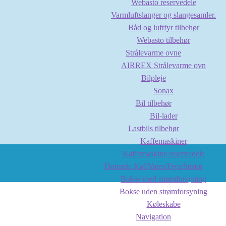
Webasto reservedele
Varmluftslanger og slangesamler.
Båd og luftfyr tilbehør
Webasto tilbehør
Strålevarme ovne
AIRREX Strålevarme ovn
Bilpleje
Sonax
Bil tilbehør
Bil-lader
Lastbils tilbehør
Kaffemaskiner
Kaffemaskine reservedele
Dometic Køl/Varm/Frys/Strøm
Bokse med strømforsyning
Bokse uden strømforsyning
Køleskabe
Navigation