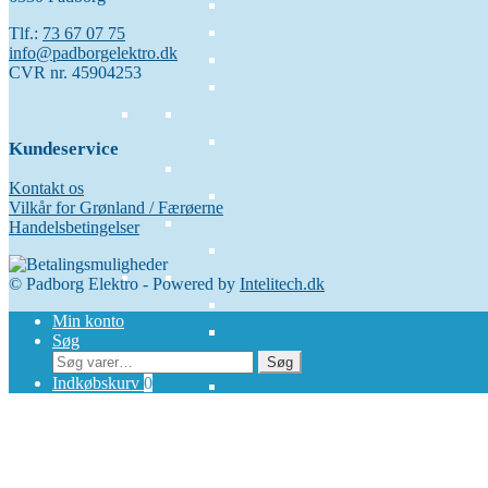
Tlf.:
73 67 07 75
info@padborgelektro.dk
CVR nr. 45904253
Kundeservice
Kontakt os
Vilkår for Grønland / Færøerne
Handelsbetingelser
© Padborg Elektro - Powered by
Intelitech.dk
Min konto
Søg
Søg
Søg
efter:
Indkøbskurv
0