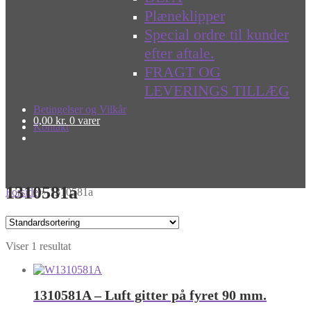
Plæneklipper
Special ordre til kunder
efter aftale.
FRAGT OG
LEVERINGS TILLÆG
Betingelser og Vilkår
0,00
kr.
0 varer
Kontakt
1310581a
Forside
»
1310581a
Viser 1 resultat
1310581A – Luft gitter på fyret 90 mm.