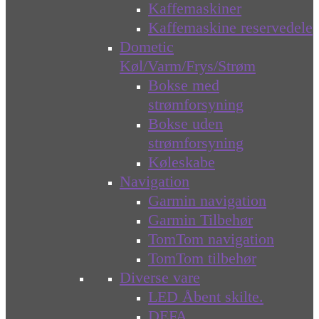
Kaffemaskiner
Kaffemaskine reservedele
Dometic
Køl/Varm/Frys/Strøm
Bokse med
strømforsyning
Bokse uden
strømforsyning
Køleskabe
Navigation
Garmin navigation
Garmin Tilbehør
TomTom navigation
TomTom tilbehør
Diverse vare
LED Åbent skilte.
DEFA