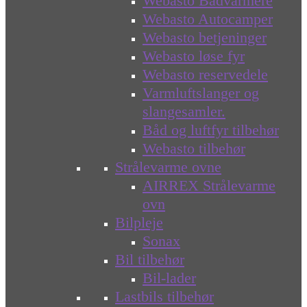
Webasto Bådvarmere
Webasto Autocamper
Webasto betjeninger
Webasto løse fyr
Webasto reservedele
Varmluftslanger og
slangesamler.
Båd og luftfyr tilbehør
Webasto tilbehør
Strålevarme ovne
AIRREX Strålevarme
ovn
Bilpleje
Sonax
Bil tilbehør
Bil-lader
Lastbils tilbehør