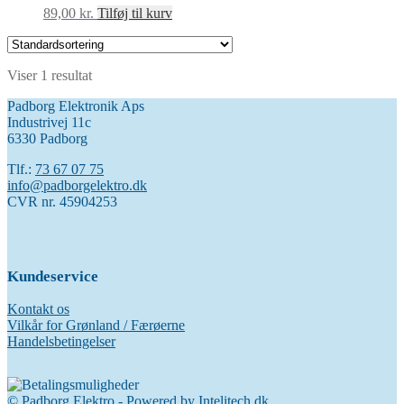
89,00
kr.
Tilføj til kurv
Viser 1 resultat
Padborg Elektronik Aps
Industrivej 11c
6330 Padborg
Tlf.:
73 67 07 75
info@padborgelektro.dk
CVR nr. 45904253
Kundeservice
Kontakt os
Vilkår for Grønland / Færøerne
Handelsbetingelser
© Padborg Elektro - Powered by
Intelitech.dk