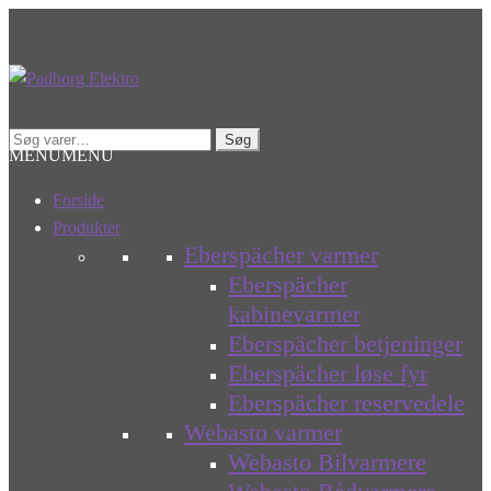
Spring
Spring
til
til
navigation
indhold
Søg
Søg
MENU
MENU
efter:
Forside
Produkter
Eberspächer varmer
Eberspächer
kabinevarmer
Eberspächer betjeninger
Eberspächer løse fyr
Eberspächer reservedele
Webasto varmer
Webasto Bilvarmere