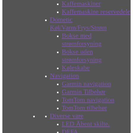
Kaffemaskiner
Kaffemaskine reservedele
Dometic
Køl/Varm/Frys/Strøm
Bokse med
strømforsyning
Bokse uden
strømforsyning
Køleskabe
Navigation
Garmin navigation
Garmin Tilbehør
TomTom navigation
TomTom tilbehør
Diverse vare
LED Åbent skilte.
DEFA