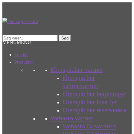
Spring
Spring
til
til
navigation
indhold
Søg
Søg
MENU
MENU
efter:
Forside
Produkter
Eberspächer varmer
Eberspächer
kabinevarmer
Eberspächer betjeninger
Eberspächer løse fyr
Eberspächer reservedele
Webasto varmer
Webasto Bilvarmere