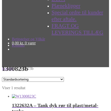
Plæneklipper
Special ordre til kunder
efter aftale.
FRAGT OG
LEVERINGS TILLÆG
Betingelser og Vilkår
0,00
kr.
0 varer
Kontakt
1300823b
Forside
»
1300823b
Viser 1 resultat
1322632A – Tank dyk rør til plast/metal-