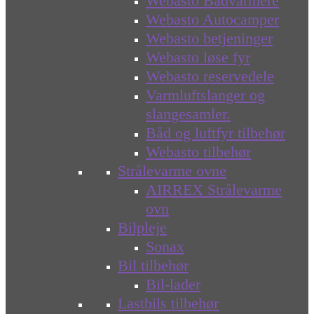
Webasto Bådvarmere
Webasto Autocamper
Webasto betjeninger
Webasto løse fyr
Webasto reservedele
Varmluftslanger og
slangesamler.
Båd og luftfyr tilbehør
Webasto tilbehør
Strålevarme ovne
AIRREX Strålevarme
ovn
Bilpleje
Sonax
Bil tilbehør
Bil-lader
Lastbils tilbehør