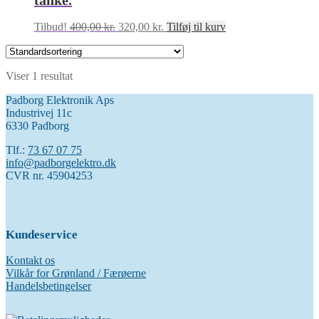
tanke.
Den
Den
Tilbud!
400,00
kr.
320,00
kr.
Tilføj til kurv
oprindelige
aktuelle
pris
pris
var:
er:
Viser 1 resultat
400,00 kr..
320,00 kr..
Padborg Elektronik Aps
Industrivej 11c
6330 Padborg
Tlf.:
73 67 07 75
info@padborgelektro.dk
CVR nr. 45904253
Kundeservice
Kontakt os
Vilkår for Grønland / Færøerne
Handelsbetingelser