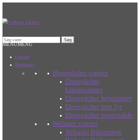
Spring
Spring
til
til
navigation
indhold
Søg
Søg
MENU
MENU
efter:
Forside
Produkter
Eberspächer varmer
Eberspächer
kabinevarmer
Eberspächer betjeninger
Eberspächer løse fyr
Eberspächer reservedele
Webasto varmer
Webasto Bilvarmere