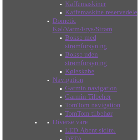
Kaffemaskiner
Kaffemaskine reservedele
Dometic
Køl/Varm/Frys/Strøm
Bokse med
strømforsyning
Bokse uden
strømforsyning
Køleskabe
Navigation
Garmin navigation
Garmin Tilbehør
TomTom navigation
TomTom tilbehør
Diverse vare
LED Åbent skilte.
DEFA