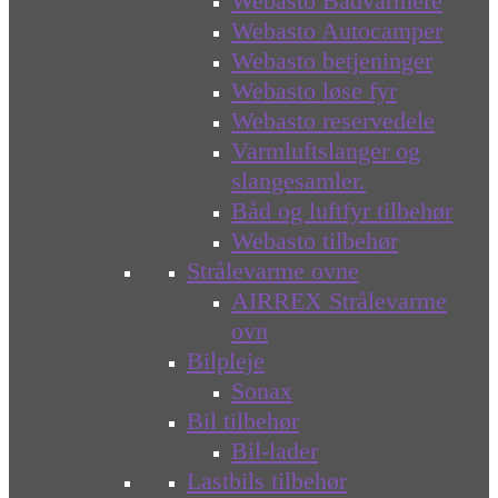
Webasto Bådvarmere
Webasto Autocamper
Webasto betjeninger
Webasto løse fyr
Webasto reservedele
Varmluftslanger og
slangesamler.
Båd og luftfyr tilbehør
Webasto tilbehør
Strålevarme ovne
AIRREX Strålevarme
ovn
Bilpleje
Sonax
Bil tilbehør
Bil-lader
Lastbils tilbehør