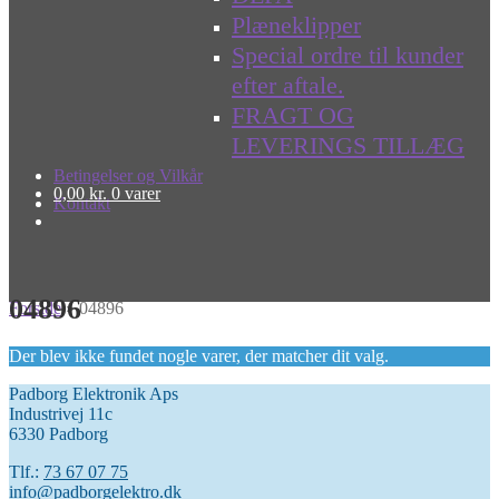
Plæneklipper
Special ordre til kunder
efter aftale.
FRAGT OG
LEVERINGS TILLÆG
Betingelser og Vilkår
0,00
kr.
0 varer
Kontakt
04896
Forside
»
04896
Der blev ikke fundet nogle varer, der matcher dit valg.
Padborg Elektronik Aps
Industrivej 11c
6330 Padborg
Tlf.:
73 67 07 75
info@padborgelektro.dk