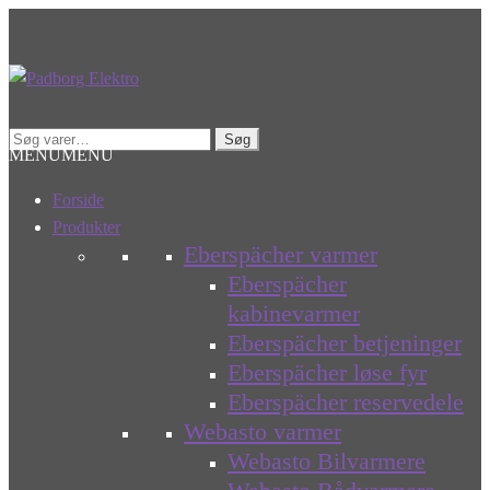
Spring
Spring
til
til
navigation
indhold
Søg
Søg
MENU
MENU
efter:
Forside
Produkter
Eberspächer varmer
Eberspächer
kabinevarmer
Eberspächer betjeninger
Eberspächer løse fyr
Eberspächer reservedele
Webasto varmer
Webasto Bilvarmere