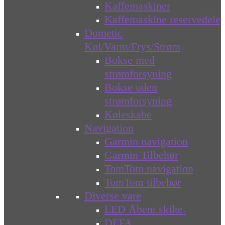
Kaffemaskiner
Kaffemaskine reservedele
Dometic
Køl/Varm/Frys/Strøm
Bokse med
strømforsyning
Bokse uden
strømforsyning
Køleskabe
Navigation
Garmin navigation
Garmin Tilbehør
TomTom navigation
TomTom tilbehør
Diverse vare
LED Åbent skilte.
DEFA