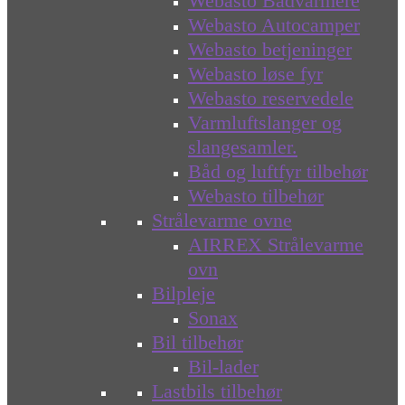
Webasto Bådvarmere
Webasto Autocamper
Webasto betjeninger
Webasto løse fyr
Webasto reservedele
Varmluftslanger og
slangesamler.
Båd og luftfyr tilbehør
Webasto tilbehør
Strålevarme ovne
AIRREX Strålevarme
ovn
Bilpleje
Sonax
Bil tilbehør
Bil-lader
Lastbils tilbehør