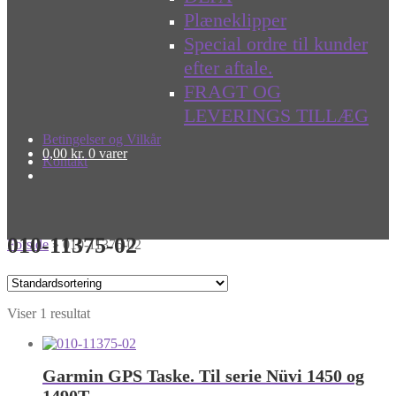
Plæneklipper
Special ordre til kunder
efter aftale.
FRAGT OG
LEVERINGS TILLÆG
Betingelser og Vilkår
0,00
kr.
0 varer
Kontakt
010-11375-02
Forside
»
010-11375-02
Viser 1 resultat
Garmin GPS Taske. Til serie Nüvi 1450 og