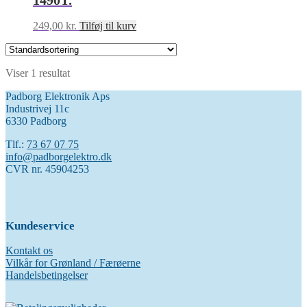
1490T.
249,00
kr.
Tilføj til kurv
Viser 1 resultat
Padborg Elektronik Aps
Industrivej 11c
6330 Padborg
Tlf.:
73 67 07 75
info@padborgelektro.dk
CVR nr. 45904253
Kundeservice
Kontakt os
Vilkår for Grønland / Færøerne
Handelsbetingelser