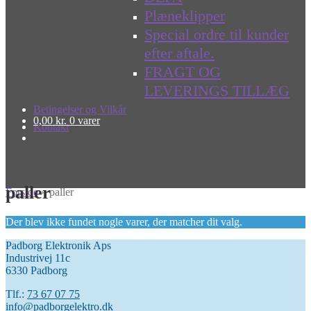
Plæneklipper
Special ordre til kunder
efter aftale.
FRAGT OG
LEVERINGS TILLÆG
Betingelser og Vilkår
0,00
kr.
0 varer
Kontakt
paller
Forside
»
paller
Der blev ikke fundet nogle varer, der matcher dit valg.
Padborg Elektronik Aps
Industrivej 11c
6330 Padborg
Tlf.:
73 67 07 75
info@padborgelektro.dk