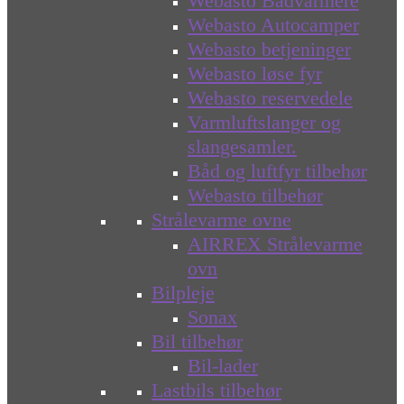
Webasto Bådvarmere
Webasto Autocamper
Webasto betjeninger
Webasto løse fyr
Webasto reservedele
Varmluftslanger og
slangesamler.
Båd og luftfyr tilbehør
Webasto tilbehør
Strålevarme ovne
AIRREX Strålevarme
ovn
Bilpleje
Sonax
Bil tilbehør
Bil-lader
Lastbils tilbehør