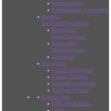
Kaffemaskiner
Kaffemaskine reservedele
Dometic
Køl/Varm/Frys/Strøm
Bokse med
strømforsyning
Bokse uden
strømforsyning
Køleskabe
Navigation
Garmin navigation
Garmin Tilbehør
TomTom navigation
TomTom tilbehør
Diverse vare
LED Åbent skilte.
DEFA