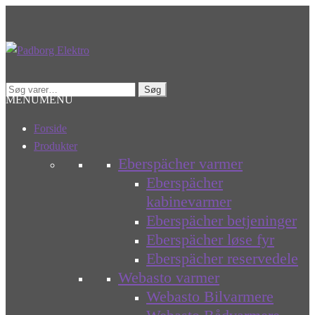
Spring
Spring
til
til
navigation
indhold
Søg
Søg
MENU
MENU
efter:
Forside
Produkter
Eberspächer varmer
Eberspächer
kabinevarmer
Eberspächer betjeninger
Eberspächer løse fyr
Eberspächer reservedele
Webasto varmer
Webasto Bilvarmere