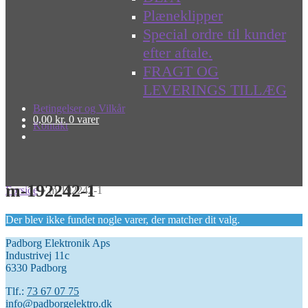
Plæneklipper
Special ordre til kunder
efter aftale.
FRAGT OG
LEVERINGS TILLÆG
Betingelser og Vilkår
0,00
kr.
0 varer
Kontakt
m-192242-1
Forside
»
m-192242-1
Der blev ikke fundet nogle varer, der matcher dit valg.
Padborg Elektronik Aps
Industrivej 11c
6330 Padborg
Tlf.:
73 67 07 75
info@padborgelektro.dk