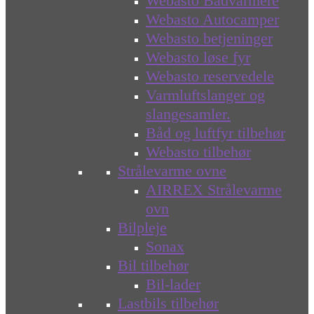
Webasto Bådvarmere
Webasto Autocamper
Webasto betjeninger
Webasto løse fyr
Webasto reservedele
Varmluftslanger og
slangesamler.
Båd og luftfyr tilbehør
Webasto tilbehør
Strålevarme ovne
AIRREX Strålevarme
ovn
Bilpleje
Sonax
Bil tilbehør
Bil-lader
Lastbils tilbehør