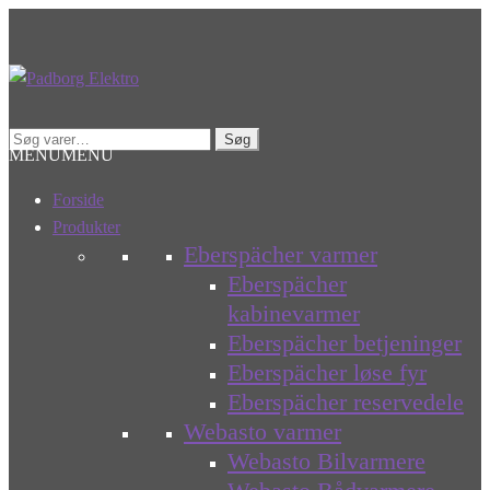
Spring
Spring
til
til
navigation
indhold
Søg
Søg
MENU
MENU
efter:
Forside
Produkter
Eberspächer varmer
Eberspächer
kabinevarmer
Eberspächer betjeninger
Eberspächer løse fyr
Eberspächer reservedele
Webasto varmer
Webasto Bilvarmere