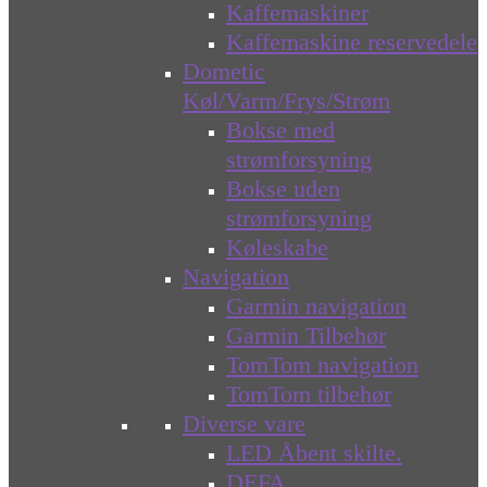
Kaffemaskiner
Kaffemaskine reservedele
Dometic
Køl/Varm/Frys/Strøm
Bokse med
strømforsyning
Bokse uden
strømforsyning
Køleskabe
Navigation
Garmin navigation
Garmin Tilbehør
TomTom navigation
TomTom tilbehør
Diverse vare
LED Åbent skilte.
DEFA