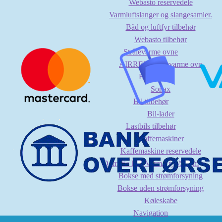
Webasto reservedele
Varmluftslanger og slangesamler.
Båd og luftfyr tilbehør
Webasto tilbehør
Strålevarme ovne
AIRREX Strålevarme ovn
Bilpleje
Sonax
Bil tilbehør
Bil-lader
Lastbils tilbehør
Kaffemaskiner
Kaffemaskine reservedele
Dometic Køl/Varm/Frys/Strøm
Bokse med strømforsyning
Bokse uden strømforsyning
Køleskabe
Navigation