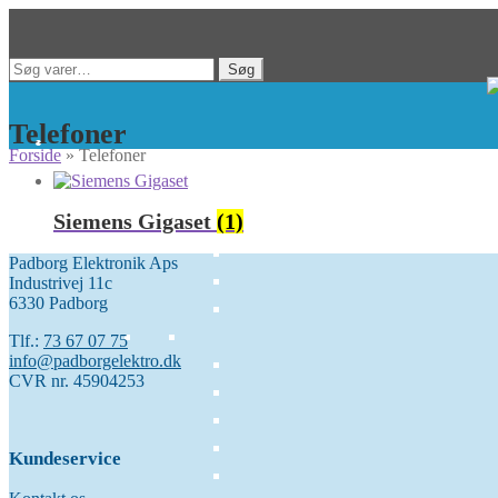
Spring
Spring
Søg
Søg
til
til
efter:
navigation
indhold
Telefoner
Forside
»
Telefoner
Siemens Gigaset
(1)
Padborg Elektronik Aps
Industrivej 11c
6330 Padborg
Tlf.:
73 67 07 75
info@padborgelektro.dk
CVR nr. 45904253
Kundeservice