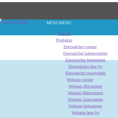
MENU
MENU
Forside
Produkter
Eberspächer varmer
Eberspächer kabinevarmer
Eberspächer betjeninger
Eberspächer løse fyr
Eberspächer reservedele
Webasto varmer
Webasto Bilvarmere
Webasto Bådvarmere
Webasto Autocamper
Webasto betjeninger
Webasto løse fyr