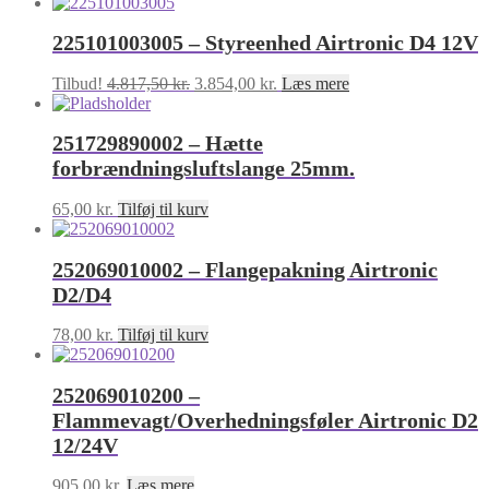
225101003005 – Styreenhed Airtronic D4 12V
Den
Den
Tilbud!
4.817,50
kr.
3.854,00
kr.
Læs mere
oprindelige
aktuelle
pris
pris
251729890002 – Hætte
var:
er:
4.817,50 kr..
3.854,00 kr..
forbrændningsluftslange 25mm.
65,00
kr.
Tilføj til kurv
252069010002 – Flangepakning Airtronic
D2/D4
78,00
kr.
Tilføj til kurv
252069010200 –
Flammevagt/Overhedningsføler Airtronic D2
12/24V
905,00
kr.
Læs mere