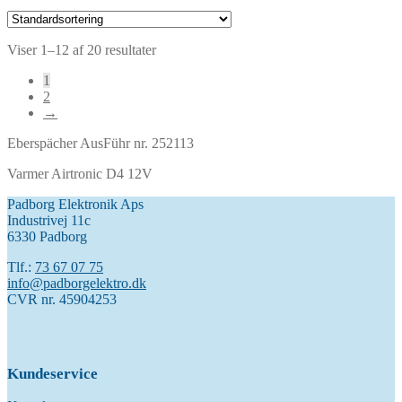
Viser 1–12 af 20 resultater
1
2
→
Eberspächer AusFühr nr. 252113
Varmer Airtronic D4 12V
Padborg Elektronik Aps
Industrivej 11c
6330 Padborg
Tlf.:
73 67 07 75
info@padborgelektro.dk
CVR nr. 45904253
Kundeservice