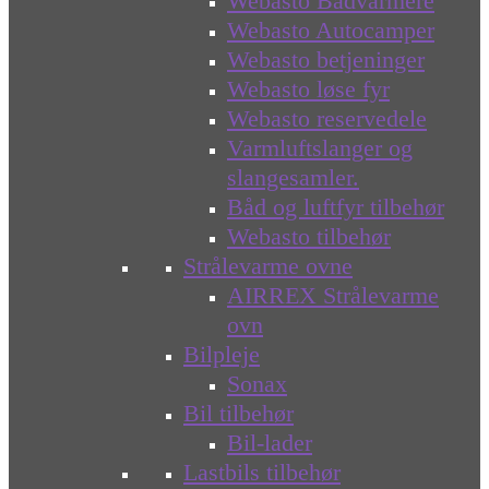
Webasto Bådvarmere
Webasto Autocamper
Webasto betjeninger
Webasto løse fyr
Webasto reservedele
Varmluftslanger og
slangesamler.
Båd og luftfyr tilbehør
Webasto tilbehør
Strålevarme ovne
AIRREX Strålevarme
ovn
Bilpleje
Sonax
Bil tilbehør
Bil-lader
Lastbils tilbehør