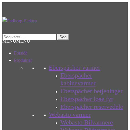
Spring
Spring
til
til
navigation
indhold
Søg
Søg
MENU
MENU
efter:
Forside
Produkter
Eberspächer varmer
Eberspächer
kabinevarmer
Eberspächer betjeninger
Eberspächer løse fyr
Eberspächer reservedele
Webasto varmer
Webasto Bilvarmere