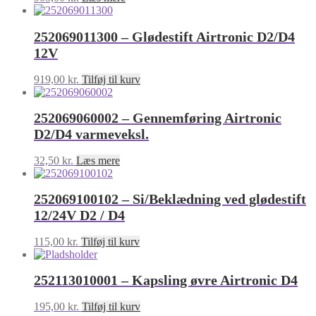
252069011300 – Glødestift Airtronic D2/D4
12V
919,00
kr.
Tilføj til kurv
252069060002 – Gennemføring Airtronic
D2/D4 varmeveksl.
32,50
kr.
Læs mere
252069100102 – Si/Beklædning ved glødestift
12/24V D2 / D4
115,00
kr.
Tilføj til kurv
252113010001 – Kapsling øvre Airtronic D4
195,00
kr.
Tilføj til kurv