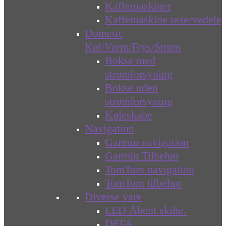
Kaffemaskiner
Kaffemaskine reservedele
Dometic
Køl/Varm/Frys/Strøm
Bokse med
strømforsyning
Bokse uden
strømforsyning
Køleskabe
Navigation
Garmin navigation
Garmin Tilbehør
TomTom navigation
TomTom tilbehør
Diverse vare
LED Åbent skilte.
DEFA