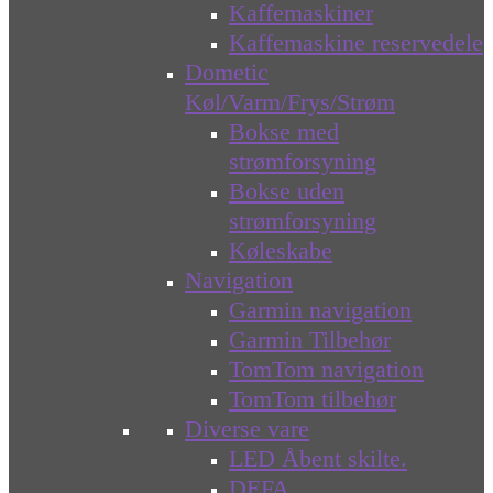
Kaffemaskiner
Kaffemaskine reservedele
Dometic
Køl/Varm/Frys/Strøm
Bokse med
strømforsyning
Bokse uden
strømforsyning
Køleskabe
Navigation
Garmin navigation
Garmin Tilbehør
TomTom navigation
TomTom tilbehør
Diverse vare
LED Åbent skilte.
DEFA