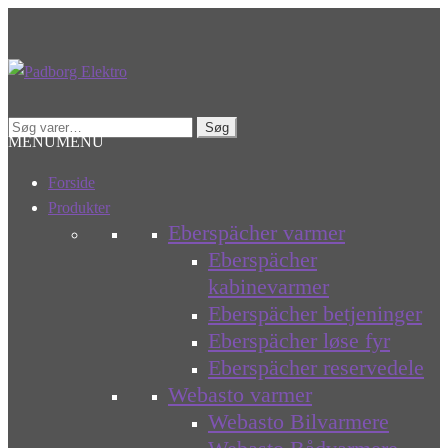
Spring
Spring
til
til
navigation
indhold
Søg
Søg
MENU
MENU
efter:
Forside
Produkter
Eberspächer varmer
Eberspächer
kabinevarmer
Eberspächer betjeninger
Eberspächer løse fyr
Eberspächer reservedele
Webasto varmer
Webasto Bilvarmere