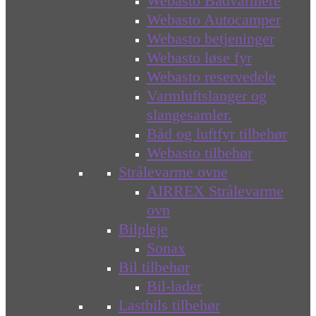
Webasto Bådvarmere
Webasto Autocamper
Webasto betjeninger
Webasto løse fyr
Webasto reservedele
Varmluftslanger og
slangesamler.
Båd og luftfyr tilbehør
Webasto tilbehør
Strålevarme ovne
AIRREX Strålevarme
ovn
Bilpleje
Sonax
Bil tilbehør
Bil-lader
Lastbils tilbehør